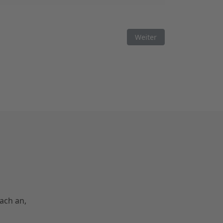
Nächster Beitrag: Mitarbe
Weiter
ach an,